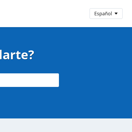
Idioma preferido
Español
arte?