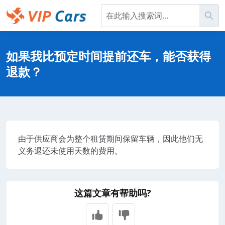
跳
搜
到
主
Help Center - 主页
内
容
如果我比预定时间提前还车，能否获得
退款？
由于供应商会为整个租赁期间保留车辆，因此他们无
义务退还未使用天数的费用。
这篇文章有帮助吗?