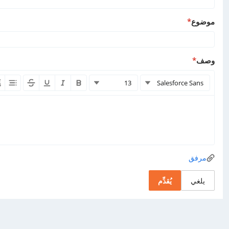
موضوع
*
وصف
*
الخط
حجم الخط
13
Salesforce Sans
عريض
مائل
تسطير
يتوسطه خط
قائمة
Attachment
مرفق
يلغي
يُقدِّم