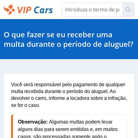
Saltar
Pes
para
Conteúdo
Help Center - Início
principal
O que fazer se eu receber uma
multa durante o período de aluguel?
Você será responsável pelo pagamento de qualquer
multa recebida durante o período do aluguel. Ao
devolver o carro, informe a locadora sobre a infração,
se for o caso.
Observação: 
Algumas multas podem levar 
alguns dias para serem emitidas e, em muitos 
casos, são processadas somente após o 