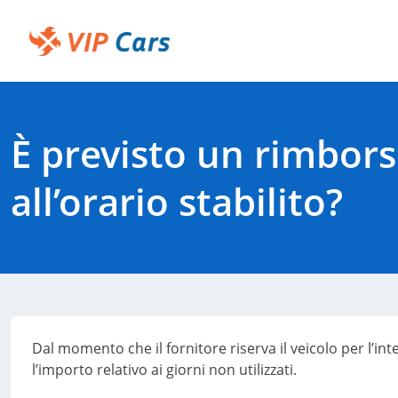
Passa
a
contenuto
Help Center - Pagina iniziale
principale
È previsto un rimborso
all’orario stabilito?
Dal momento che il fornitore riserva il veicolo per l’i
l’importo relativo ai giorni non utilizzati.