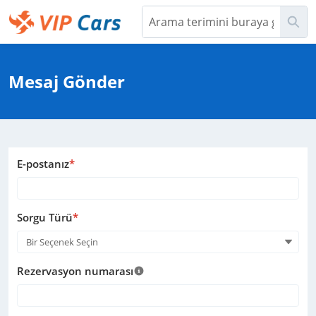
Ana
Ara
İçeriğe
Geç
Help Center - Ana Sayfa
Mesaj Gönder
E-postanız
*
Sorgu Türü
*
Bir Seçenek Seçin
Rezervasyon numarası
Yardım