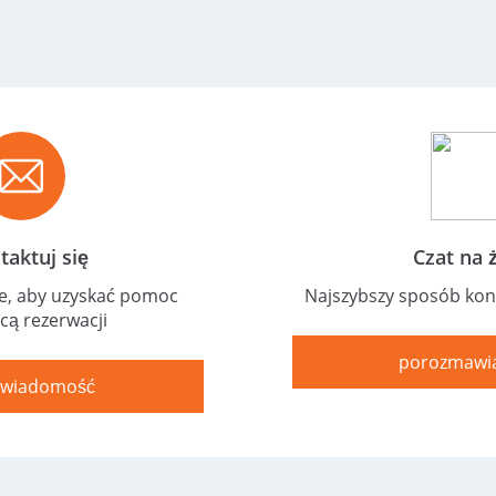
taktuj się
Czat na 
ie, aby uzyskać pomoc
Najszybszy sposób kon
cą rezerwacji
porozmawia
j wiadomość