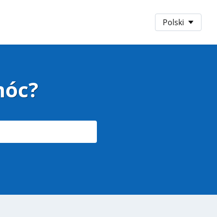
Preferowany język
Polski
móc?