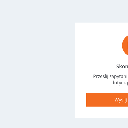
Skon
Prześlij zapytan
dotyczą
Wyśli