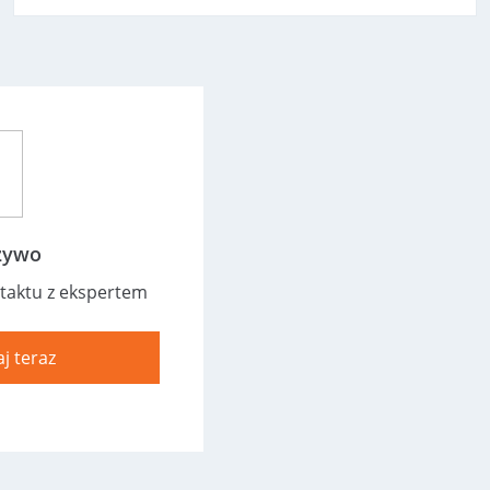
żywo
taktu z ekspertem
j teraz