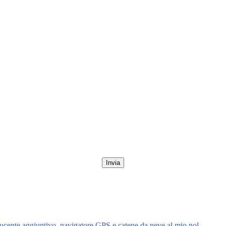
Invia
ucente aggiuntivo, navigatore GPS e catene da neve al mio nol…