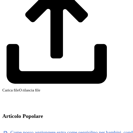
Carica file
O rilascia file
Articolo Popolare
Come posso aggiungere extra come seggiolino per bambini, cond