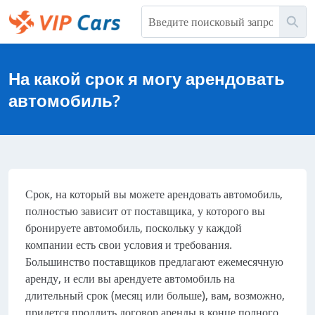
Перейти
Пои
к
основному
Help Center - начальная страница
содержимому
На какой срок я могу арендовать
автомобиль?
Срок, на который вы можете арендовать автомобиль,
полностью зависит от поставщика, у которого вы
бронируете автомобиль, поскольку у каждой
компании есть свои условия и требования.
Большинство поставщиков предлагают ежемесячную
аренду, и если вы арендуете автомобиль на
длительный срок (месяц или больше), вам, возможно,
придется продлить договор аренды в конце полного