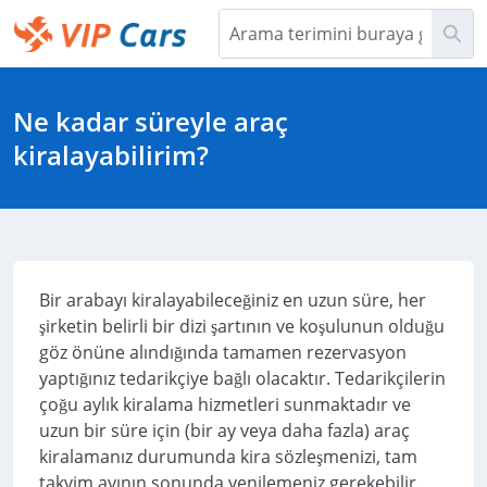
Ana
Ara
İçeriğe
Geç
Help Center - Ana Sayfa
Ne kadar süreyle araç
kiralayabilirim?
Bir arabayı kiralayabileceğiniz en uzun süre, her
şirketin belirli bir dizi şartının ve koşulunun olduğu
göz önüne alındığında tamamen rezervasyon
yaptığınız tedarikçiye bağlı olacaktır. Tedarikçilerin
çoğu aylık kiralama hizmetleri sunmaktadır ve
uzun bir süre için (bir ay veya daha fazla) araç
kiralamanız durumunda kira sözleşmenizi, tam
takvim ayının sonunda yenilemeniz gerekebilir.