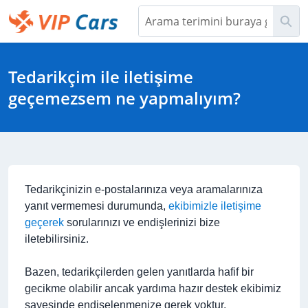
Ana
Ara
İçeriğe
Geç
Help Center - Ana Sayfa
Tedarikçim ile iletişime
geçemezsem ne yapmalıyım?
Tedarikçinizin e-postalarınıza veya aramalarınıza
yanıt vermemesi durumunda,
ekibimizle iletişime
geçerek
sorularınızı ve endişlerinizi bize
iletebilirsiniz.
Bazen, tedarikçilerden gelen yanıtlarda hafif bir
gecikme olabilir ancak yardıma hazır destek ekibimiz
sayesinde endişelenmenize gerek yoktur.