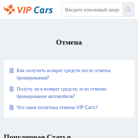
Перейти
Пои
к
основному
Help Center - начальная страница
содержимому
Отмена
Как получить возврат средств после отмены
бронирования?
Получу ли я возврат средств, если отменю
бронирование автомобиля?
Что такое политика отмены VIP Cars?
Популярная Статья