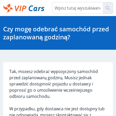
Przejdź
Szu
do
głównej
Help Center - Strona główna
zawartości
Czy mogę odebrać samochód przed
zaplanowaną godziną?
Tak, możesz odebrać wypożyczony samochód
przed zaplanowaną godziną. Musisz jednak
sprawdzić dostępność pojazdu u dostawcy i
poprosić go o umożliwienie wcześniejszego
odbioru samochodu.
W przypadku, gdy dostawca nie jest dostępny lub
nie odpowiada, możesz skontaktować się z