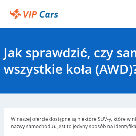
Przejdź
do
głównej
Help Center - Strona główna
zawartości
Jak sprawdzić, czy 
wszystkie koła (AWD)
W naszej ofercie dostępne są niektóre SUV-y, które w n
nazwy samochodu). Jest to jedyny sposób na identyfi