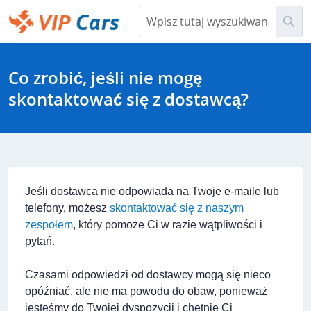
Przejdź
Szu
do
głównej
Help Center - Strona główna
zawartości
Co zrobić, jeśli nie mogę
skontaktować się z dostawcą?
Jeśli dostawca nie odpowiada na Twoje e-maile lub
telefony, możesz
skontaktować się z naszym
zespołem
, który pomoże Ci w razie wątpliwości i
pytań.
Czasami odpowiedzi od dostawcy mogą się nieco
opóźniać, ale nie ma powodu do obaw, ponieważ
jesteśmy do Twojej dyspozycji i chętnie Ci