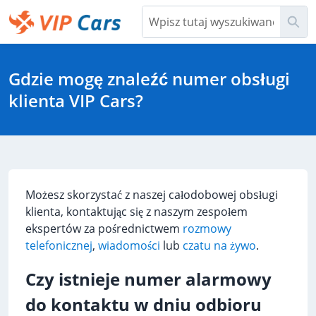
Przejdź
Szu
do
głównej
Help Center - Strona główna
zawartości
Gdzie mogę znaleźć numer obsługi
klienta VIP Cars?
Możesz skorzystać z naszej całodobowej obsługi
klienta, kontaktując się z naszym zespołem
ekspertów za pośrednictwem
rozmowy
telefonicznej
,
wiadomości
lub
czatu na żywo
.
Czy istnieje numer alarmowy
do kontaktu w dniu odbioru